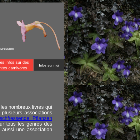
mpressum
es infos sur des
Infos sur moi
ntes carnivores
 les nombreux livres qui
u plusieurs associations
ischfressende Pflanzen
sur tous les genres des
 aussi une association