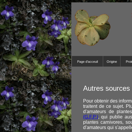
Page d'acceuil
Origine
Proi
Autres sources 
Pour obtenir des inform
traitent de ce sujet. P
d'amateurs de plantes
(G.F.P.)
, qui publie au
plantes carnivores, s
d'amateurs qui s'appel