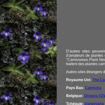
D'autres sites peuven
d'amateurs de plantes
"Carnivorous Plant New
traitent des plantes car
Autres sites étrangers 
Royaume Uni:
The Car
Pays Bas:
Carnivora
Belgique:
Drosera V
Tchéquie:
Darwiniana