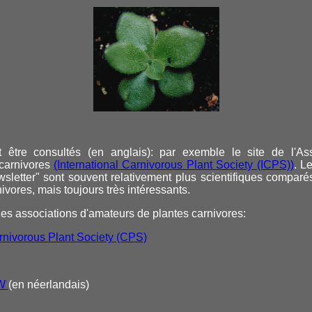
t être consultés (en anglais): par exemble le site de l'Asso
 carnivores
(International Carnivorous Plant Society (ICPS))
. L
sletter" sont souvent relativement plus scientifiques comparé
nivores, mais toujours très intéressants.
des associations d'amateurs de plantes carnivores:
nivorous Plant Society (CPS)
ZW
(en néerlandais)