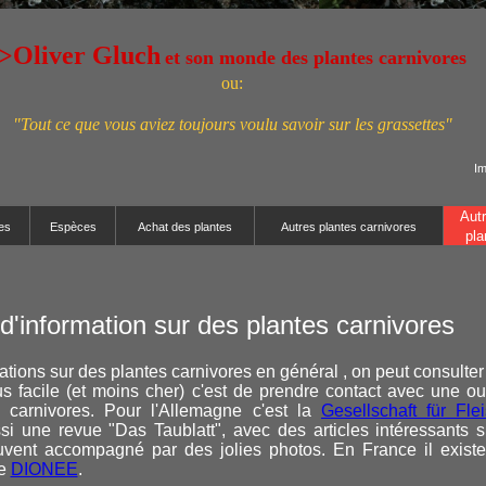
>Oliver Gluch
et son monde des plantes carnivores
ou:
"Tout ce que vous aviez toujours voulu savoir sur les grassettes"
I
Autr
es
Espèces
Achat des plantes
Autres plantes carnivores
pla
d'information sur des plantes carnivores
ations sur des plantes carnivores en général , on peut consulter
lus facile (et moins cher) c'est de prendre contact avec une o
 carnivores. Pour l'Allemagne c'est la
Gesellschaft für Fle
ssi une revue "Das Taublatt", avec des articles intéressants 
ouvent accompagné par des jolies photos. En France il existe
le
DIONEE
.