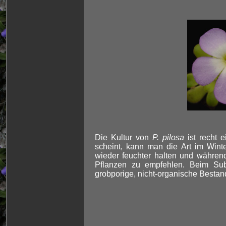
Die Kultur von
P. pilosa
ist recht 
scheint, kann man die Art im Winter
wieder feuchter halten und währen
Pflanzen zu empfehlen. Beim Sub
grobporige, nicht-organische Bestan