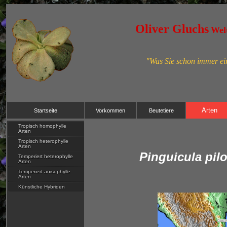
Oliver Gluchs
Welt
"Was Sie schon immer ein
Arten
Startseite
Vorkommen
Beutetiere
Tropisch homophylle
Arten
Tropisch heterophylle
Arten
Pinguicula pil
Temperiert heterophylle
Arten
Temperiert anisophylle
Arten
Künstliche Hybriden