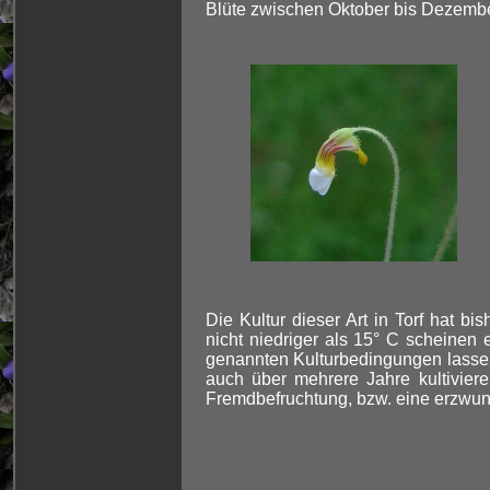
Blüte zwischen Oktober bis Dezemb
Die Kultur dieser Art in Torf hat b
nicht niedriger als 15° C scheinen 
genannten Kulturbedingungen lassen 
auch über mehrere Jahre kultivier
Fremdbefruchtung, bzw. eine erzwung