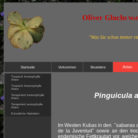
Oliver Gluchs
Welt
"Was Sie schon immer ein
Arten
Startseite
Vorkommen
Beutetiere
Tropisch homophylle
Arten
Tropisch heterophylle
Arten
Pinguicula 
Temperiert heterophylle
Arten
Temperiert anisophylle
Arten
Künstliche Hybriden
Im Westen Kubas in den "sabanas ar
de la Juventud" sowie an den tro
endemische Fettkrautart vor, welch