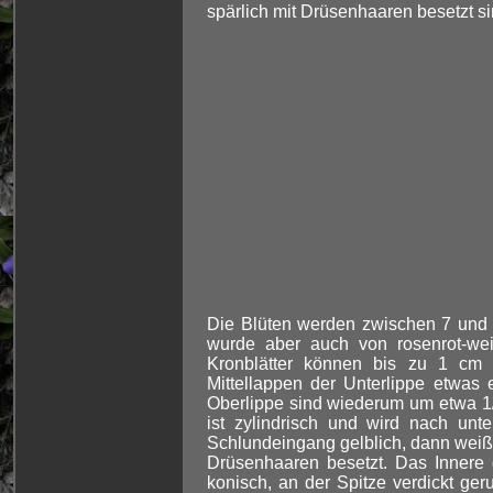
spärlich mit Drüsenhaaren besetzt si
Die Blüten werden zwischen 7 und 1
wurde aber auch von rosenrot-weiß
Kronblätter können bis zu 1 cm 
Mittellappen der Unterlippe etwas 
Oberlippe sind wiederum um etwa 1/4
ist zylindrisch und wird nach un
Schlundeingang gelblich, dann weiß 
Drüsenhaaren besetzt. Das Innere 
konisch, an der Spitze verdickt ge