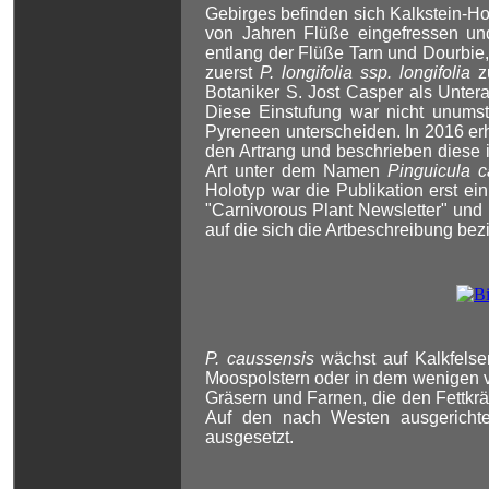
Gebirges befinden sich Kalkstein-Ho
von Jahren Flüße eingefressen und
entlang der Flüße Tarn und Dourbie
zuerst
P. longifolia
ssp. longifolia
zu
Botaniker S. Jost Casper als Unter
Diese Einstufung war nicht unumst
Pyreneen unterscheiden. In 2016 erh
den Artrang und beschrieben diese 
Art unter dem Namen
Pinguicula 
Holotyp war die Publikation erst ei
"Carnivorous Plant Newsletter" und 
auf die sich die Artbeschreibung bezi
P. caussensis
wächst auf Kalkfelsen
Moospolstern oder in dem wenigen ve
Gräsern und Farnen, die den Fettkrä
Auf den nach Westen ausgerichtet
ausgesetzt.