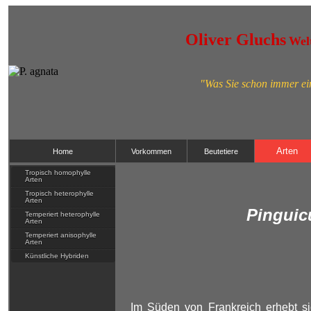
Oliver Gluchs
Welt
"Was Sie schon immer ein
Arten
Home
Vorkommen
Beutetiere
Tropisch homophylle
Arten
Tropisch heterophylle
Arten
Pinguic
Temperiert heterophylle
Arten
Temperiert anisophylle
Arten
Künstliche Hybriden
Im Süden von Frankreich erhebt si