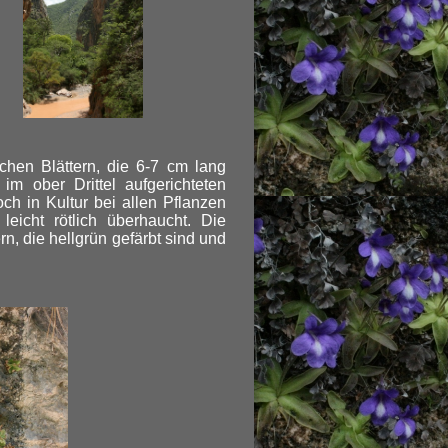
ichen Blättern, die 6-7 cm lang
m ober Drittel aufgerichteten
ch in Kultur bei allen Pflanzen
leicht rötlich überhaucht. Die
rn, die hellgrün gefärbt sind und