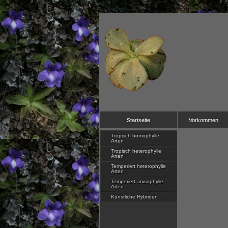
Startseite
Vorkommen
Tropisch homophylle
Arten
Tropisch heterophylle
Arten
Temperiert heterophylle
Arten
Temperiert anisophylle
Arten
Künstliche Hybriden