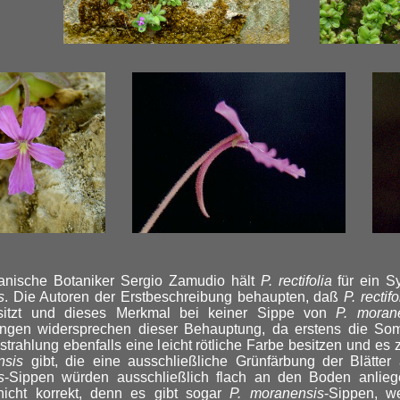
anische Botaniker Sergio Zamudio hält
P. rectifolia
für ein S
s
. Die Autoren der Erstbeschreibung behaupten, daß
P. rectifo
esitzt und dieses Merkmal bei keiner Sippe von
P. moran
ngen widersprechen dieser Behauptung, da erstens die So
trahlung ebenfalls eine leicht rötliche Farbe besitzen und es
nsis
gibt, die eine ausschließliche Grünfärbung der Blätte
s
-Sippen würden ausschließlich flach an den Boden anliege
nicht korrekt, denn es gibt sogar
P. moranensis
-Sippen, w