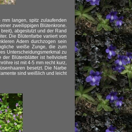
4 mm langen, spitz zulaufenden
 einer zweilippigen Blütenkrone.
breit), abgestutzt und der Rand
iter. Die Blütenfarbe variiert von
unkleren Adern durchzogen sein
ängliche weiße Zunge, die zum
eres Unterscheidungsmerkmal zu
 der Blütenblätter ist hellviolett
öhre ist mit 4-5 mm recht kurz,
Drüsenhaaren besetzt. Die Narbe
lamente sind weißlich und leicht