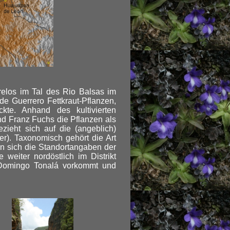
elos im Tal des Rio Balsas im
de Guerrero Fettkraut-Pflanzen,
kte. Anhand des kultivierten
nd Franz Fuchs die Pflanzen als
zieht sich auf die (angeblich)
er). Taxonomisch gehört die Art
en sich die Standortangaben der
 weiter nordöstlich im Distrikt
Domingo Tonalá vorkommt und