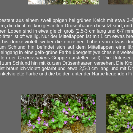
besteht aus einem zweilippigen hellgrünen Kelch mit etwa 3-
ern, die dicht mit kurzgestielten Drüsenhaaren besetzt sind, und
nen Loben sind in etwa gleich groß (2,5-3 cm lang und 6-7 mm 
lätter ist oft wellig. Nur der Mittellappen ist mit 1 cm etwas bre
tt bis dunkelviolett, wobei die einzelnen Loben von etwas d
um Schlund hin befindet sich auf dem Mittellappen eine l
eingang in eine gelb-grüne Farbe übergeht (welches ein weit
rten der
Orcheosanthus
-Gruppe darstellen soll). Die Unterseite
d zum Schlund hin mit kurzen Drüsenhaaren versehen. Die Kronr
ist bräunlich-violett gefärbt und etwa 2,5-3 cm lang und mit 
unkelviolette Farbe und die beiden unter der Narbe liegenden Fi