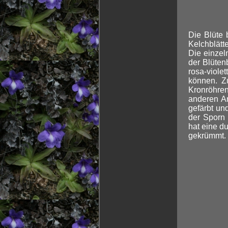
Die Blüte 
Kelchblätt
Die einzel
der Blütenb
rosa-viole
können. Z
Kronröhren
anderen A
gefärbt un
der Sporn 
hat eine d
gekrümmt.