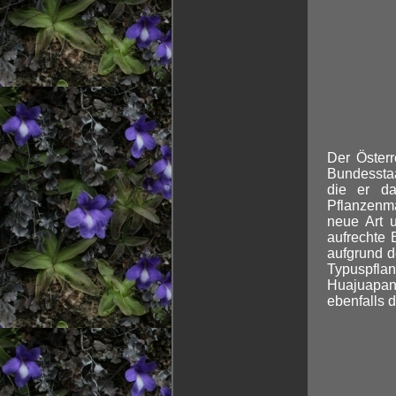
Der Öster
Bundesstaa
die er da
Pflanzenma
neue Art
aufrechte 
aufgrund d
Typuspflan
Huajuapan
ebenfalls 