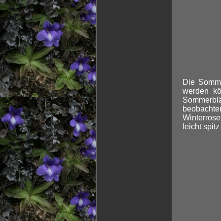
Die Somme
werden kö
Sommerblät
beobachten
Winterroset
leicht spit