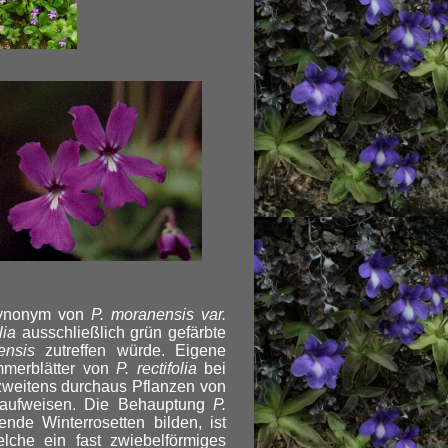
ynonym von
P. moranensis var.
lia
ausschließlich grün gefärbte
ensis
zutreffen würde. Eigene
mmerblätter von
P. rectifolia
bei
 zweitens durchaus Pflanzen von
r aufweisen. Die Behauptung
P.
nde Winterrosetten bilden, ist
elche ein fast zwiebelförmiges