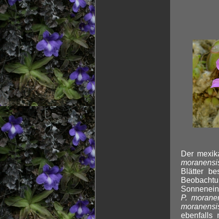
Der mexik
moranensi
Blätter b
Beobachtu
Sonneneins
P. morane
moranensi
ebenfalls 