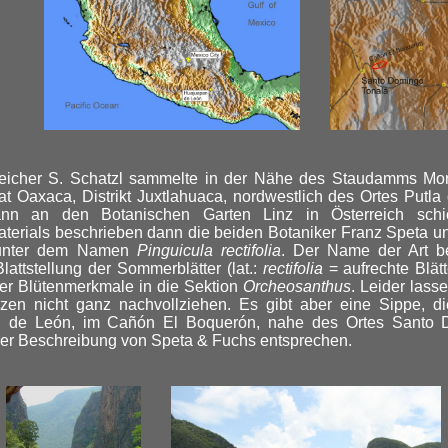
reicher S. Schatzl sammelte in der Nähe des Staudamms Mor
t Oaxaca, Distrikt Juxtlahuaca, nordwestlich des Ortes Putla 
nn an den Botanischen Garten Linz in Österreich schic
terials beschrieben dann die beiden Botaniker Franz Speta u
 unter dem Namen
Pinguicula rectifolia
. Der Name der Art be
Blattstellung der Sommerblätter (lat.:
rectifolia
= aufrechte Blätt
er Blütenmerkmale in die Sektion
Orcheosanthus
. Leider lass
zen nicht ganz nachvollziehen. Es gibt aber eine Sippe, die
 de León, im Cañón El Boquerón, nahe des Ortes Santo 
der Beschreibung von Speta & Fuchs entsprechen.