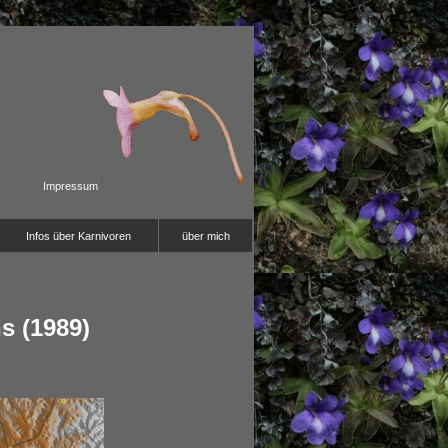
Impressum
Infos über Karnivoren
über mich
s (1989)