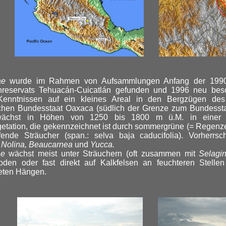
ae
wurde im Rahmen von Aufsammlungen Anfang der 1990e
nreservats Tehuacán-Cuicatlán gefunden und 1996 neu besc
Kenntnissen auf ein kleines Areal in den Bergzügen des
chen Bundesstaat Oaxaca (südlich der Grenze zum Bundesstaa
ächst in Höhen von 1250 bis 1800 m ü.M. in einer tr
etation, die gekennzeichnet ist durch sommergrüne (= Regenzei
fende Sträucher (span.: selva baja caducifolia). Vorherr
, Nolina, Beaucarnea
und
Yucca.
ae
wächst meist unter Sträuchern (oft zusammen mit
Selagin
oden oder fast direkt auf Kalkfelsen an feuchteren Stellen
eten Hängen.