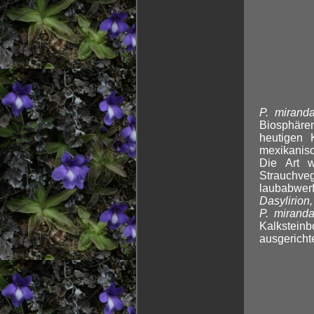
P. mirand
Biosphäre
heutigen 
mexikanis
Die Art w
Strauchveg
laubabwer
Dasylirion
P. mirand
Kalksteinb
ausgericht