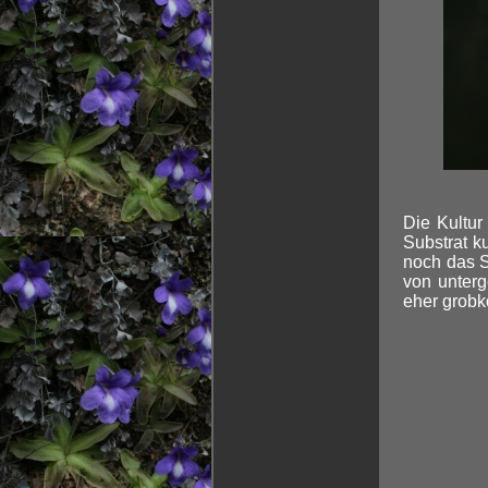
Die Kultu
Substrat k
noch das S
von unterg
eher grobk