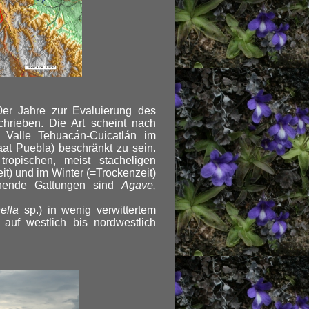
r Jahre zur Evaluierung des
hrieben. Die Art scheint nach
 Valle Tehuacán-Cuicatlán im
t Puebla) beschränkt zu sein.
opischen, meist stacheligen
t) und im Winter (=Trockenzeit)
schende Gattungen sind
Agave,
ella
sp.) in wenig verwittertem
 auf westlich bis nordwestlich