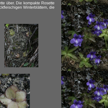
tte über. Die kompakte Rosette
kfleischigen Winterblättern, die