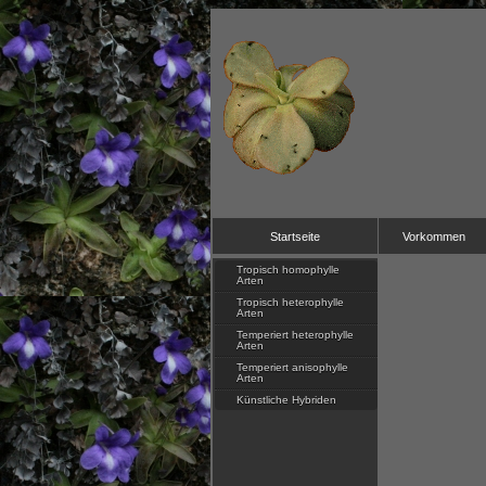
Startseite
Vorkommen
Tropisch homophylle
Arten
Tropisch heterophylle
Arten
Temperiert heterophylle
Arten
Temperiert anisophylle
Arten
Künstliche Hybriden