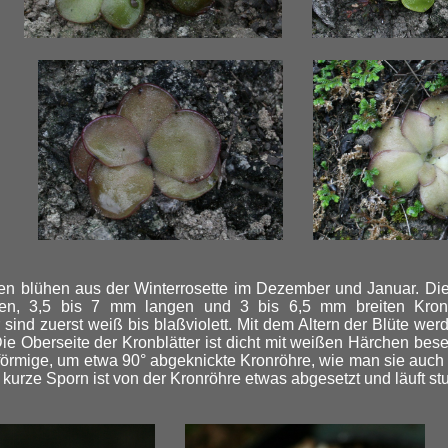
en blühen aus der Winterrosette im Dezember und Januar. Die
ßen, 3,5 bis 7 mm langen und 3 bis 6,5 mm breiten Kronbl
 sind zuerst weiß bis blaßviolett. Mit dem Altern der Blüte werd
ie Oberseite der Kronblätter ist dicht mit weißen Härchen bese
erförmige, um etwa 90° abgeknickte Kronröhre, wie man sie auch 
 kurze Sporn ist von der Kronröhre etwas abgesetzt und läuft st