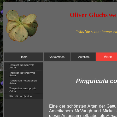
Oliver Gluchs
Welt
"Was Sie schon immer ein
Arten
Home
Vorkommen
Beutetiere
Tropisch homophylle
Arten
Tropisch heterophylle
Arten
Pinguicula c
Temperiert heterophylle
Arten
Temperiert anisophylle
Arten
Künstliche Hybriden
Eine der schönsten Arten der Gatt
Amerikanern McVaugh und Mickel z
dieser Art gesammelt, aber als
P. ma