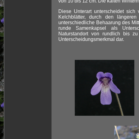
von 10 bis 12 cm. Die kalten Winter
Diese Unterart unterscheidet sich
Kelchblätter, durch den längeren
unterschiedliche Behaarung des Mit
runde Samenkapsel als Untersc
Naturstandort von rundlich bis zu
Unterscheidungsmerkmal dar.