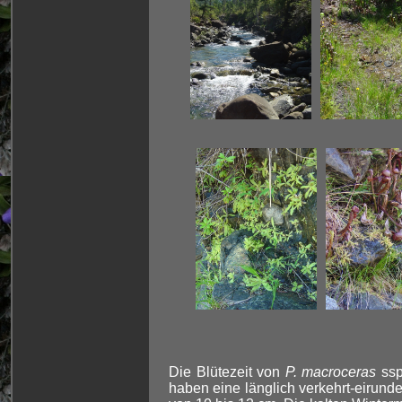
Die Blütezeit von
P. macroceras
ssp
haben eine länglich verkehrt-eirun