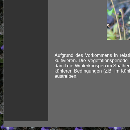
Aufgrund des Vorkommens in relati
kultivieren. Die Vegetationsperiode
damit die Winterknospen im Spätherb
kühleren Bedingungen (z.B. im Kühls
austreiben.