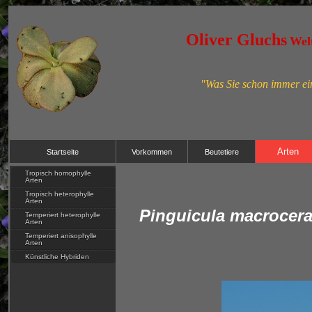
Oliver Gluchs
Welt
"Was Sie schon immer ein
Arten
Startseite
Vorkommen
Beutetiere
Tropisch homophylle
Arten
Tropisch heterophylle
Arten
Pinguicula macrocer
Temperiert heterophylle
Arten
Temperiert anisophylle
Arten
Künstliche Hybriden