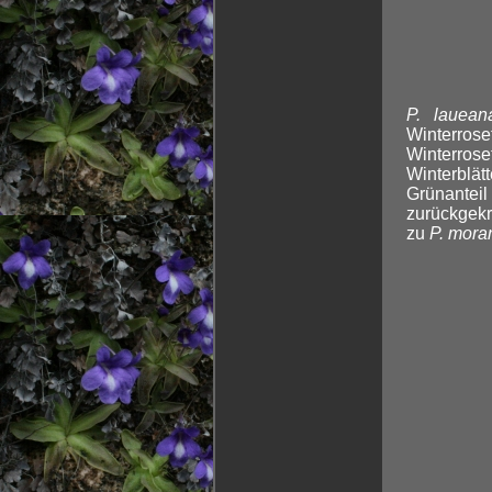
P. lauean
Winterrose
Winterros
Winterblät
Grünantei
zurückgekr
zu
P. mora