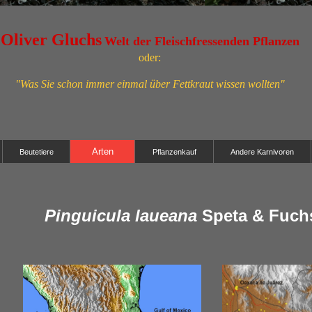
Oliver Gluchs
Welt der Fleischfressenden Pflanzen
oder:
"Was Sie schon immer einmal über Fettkraut wissen wollten"
Arten
Beutetiere
Pflanzenkauf
Andere Karnivoren
Pinguicula laueana
Speta & Fuchs