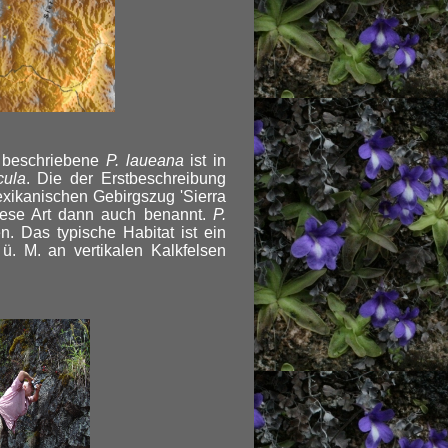
s beschriebene
P. laueana
ist in
cula
. Die der Erstbeschreibung
xikanischen Gebirgszug 'Sierra
ese Art dann auch benannt.
P.
. Das typische Habitat ist ein
. M. an vertikalen Kalkfelsen