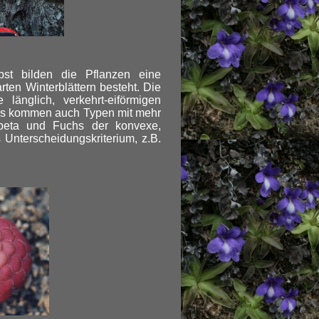
bst bilden die Pflanzen eine
rten Winterblättern besteht. Die
änglich, verkehrt-eiförmigen
er es kommen auch Typen mit mehr
Speta und Fuchs der konvexe,
 Unterscheidungskriterium, z.B.