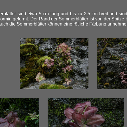
blätter sind etwa 5 cm lang und bis zu 2,5 cm breit und sin
iförmig geformt. Der Rand der Sommerblätter ist von der Spitze 
uch die Sommerblätter können eine rötliche Färbung annehme