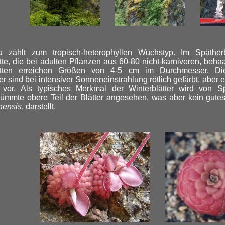
a
zählt zum tropisch-heterophyllen Wuchstyp. Im Späther
tte, die bei adulten Pflanzen aus 60-80 nicht-karnivoren, behaa
etten erreichen Größen von 4-5 cm im Durchmesser. Die l
ter sind bei intensiver Sonneneinstrahlung rötlich gefärbt, ab
l vor. Als typisches Merkmal der Winterblätter wird von 
ümmte obere Teil der Blätter angesehen, was aber kein gutes
nensis
, darstellt.