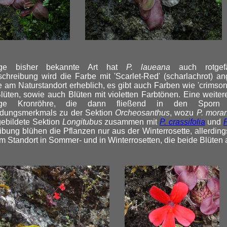
ige bisher bekannte Art hat
P. laueana
auch rotgefä
schreibung wird die Farbe mit 'Scarlet-Red' (scharlachrot) ang
e am Naturstandort erheblich, es gibt auch Farben wie 'crimson 
üten, sowie auch Blüten mit violetten Farbtönen. Eine weitere
ge Kronröhre, die dann fließend in den Sporn ü
idungsmerkmals zu der Sektion
Orcheosanthus
, wozu
P. mora
gebildete Sektion
Longitubus
zusammen mit
P. crassifolia
und
ibung blühen die Pflanzen nur aus der Winterrosette, allerding
m Standort in Sommer- und in Winterrosetten, die beide Blüten 