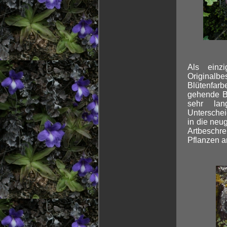
Als einz
Originalbe
Blütenfarb
gehende Bl
sehr lan
Untersche
in die neu
Artbeschre
Pflanzen a