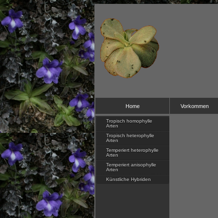
Home
Vorkommen
Tropisch homophylle
Arten
Tropisch heterophylle
Arten
Temperiert heterophylle
Arten
Temperiert anisophylle
Arten
Künstliche Hybriden