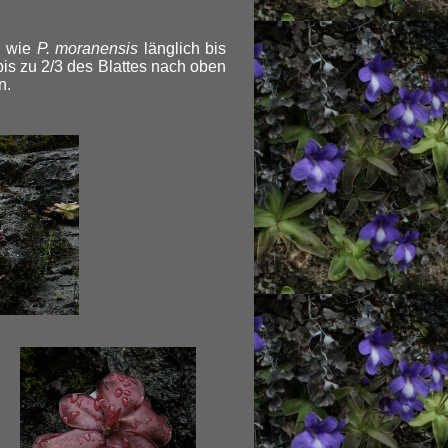
d wie
P. moranensis
länglich bis
bis zu 2/3 des Blattes nach oben
n.