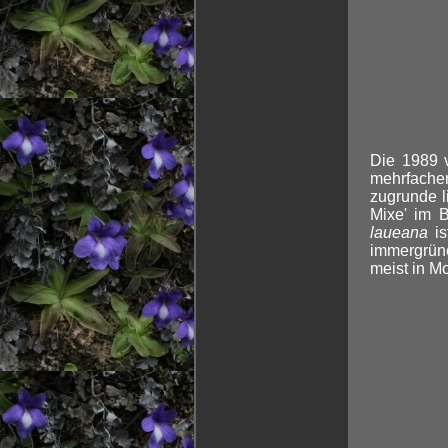
Die 1989 
mehrfache
zugrunde l
Mixe' im 
laueana
is
immergrün
meist in Mo