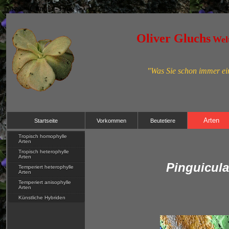
name="Content-Type">
Oliver Gluchs
Welt
"Was Sie schon immer ein
Arten
Startseite
Vorkommen
Beutetiere
Tropisch homophylle
Arten
Tropisch heterophylle
Arten
Pinguicula
Temperiert heterophylle
Arten
Temperiert anisophylle
Arten
Künstliche Hybriden