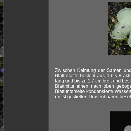
Zwischen Keimung der Samen und d
Blattrosette besteht aus 4 bis 8 ak
lang und bis zu 1,7 cm breit und bes
Blattmitte einen nach oben gebog
Blattunterseite kondensierte Wassert
meist gestielten Drüsenhaaren beset