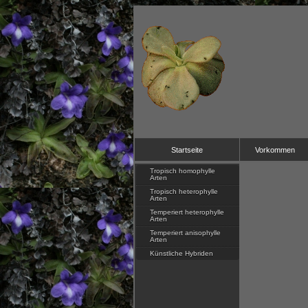
Startseite
Vorkommen
Tropisch homophylle
Arten
Tropisch heterophylle
Arten
Temperiert heterophylle
Arten
Temperiert anisophylle
Arten
Künstliche Hybriden