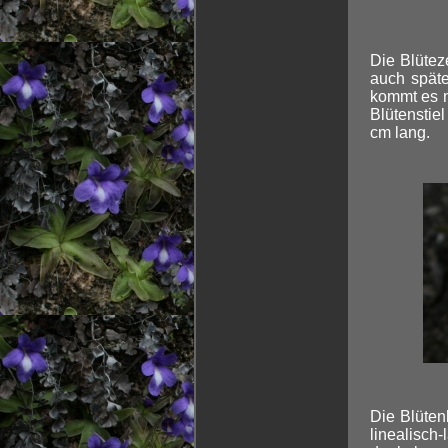
Die Blütez
auch späte
kommt es n
Blütenstiel
cm lang.
Die Blüten
linealisc