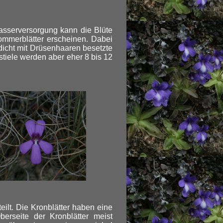
asserversorgung kann die Blüte
ommerblätter erscheinen. Dabei
 dicht mit Drüsenhaaren besetzte
nstiele werden aber eher 8 bis 12
eilt. Die Kronblätter haben eine
erseite der Kronblätter meist