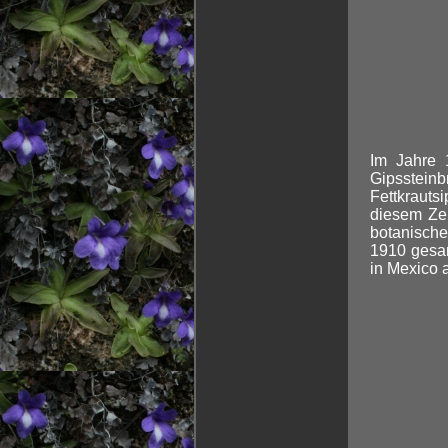
Im Jahre 
Gipsstein
Fettkraut
diesem Zei
botanische
1910 gesam
in Mexico 