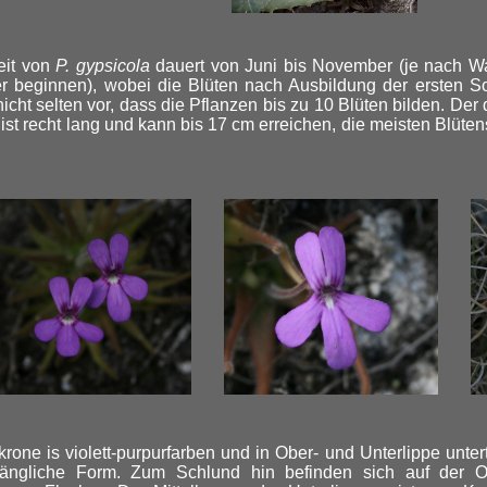
eit von
P. gypsicola
dauert von Juni bis November (je nach W
r beginnen), wobei die Blüten nach Ausbildung der ersten S
icht selten vor, dass die Pflanzen bis zu 10 Blüten bilden. Der
 ist recht lang und kann bis 17 cm erreichen, die meisten Blüte
krone is violett-purpurfarben und in Ober- und Unterlippe untert
h-längliche Form. Zum Schlund hin befinden sich auf der Ob