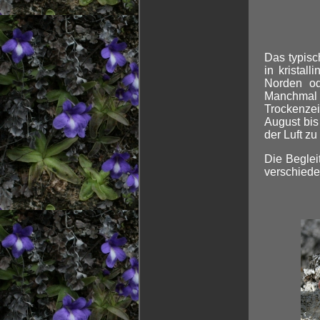
Das typisc
in kristal
Norden od
Manchmal 
Trockenzei
August bis
der Luft z
Die Beglei
verschied