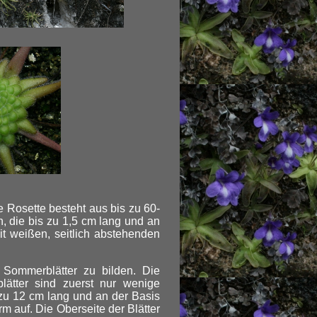
e Rosette besteht aus bis zu 60-
n, die bis zu 1,5 cm lang und an
mit weißen, seitlich abstehenden
 Sommerblätter zu bilden. Die
ätter sind zuerst nur wenige
 zu 12 cm lang und an der Basis
m auf. Die Oberseite der Blätter