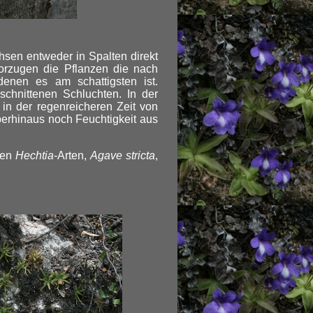
hsen entweder in Spalten direkt
evorzugen die Pflanzen die nach
enen es am schattigsten ist.
chnittenen Schluchten. In der
 in der regenreicheren Zeit von
berhinaus noch Feuchtigkeit aus
sen
Hechtia
-Arten,
Agave stricta
,