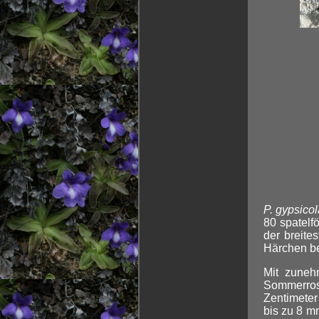
P. gypsico
80 spatelf
der breite
Härchen be
Mit zuneh
Sommerros
Zentimeter
bis zu 8 m