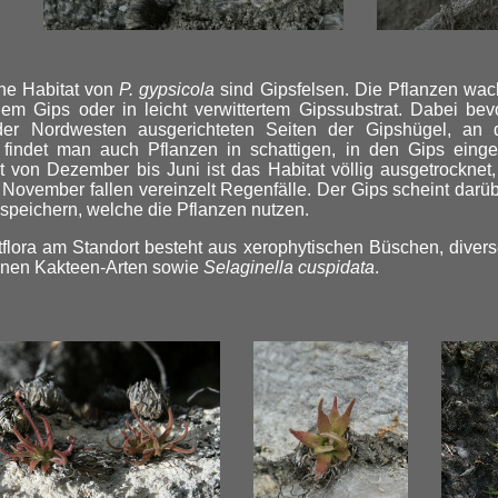
he Habitat von
P. gypsicola
sind Gipsfelsen. Die Pflanzen wac
linem Gips oder in leicht verwittertem Gipssubstrat. Dabei b
er Nordwesten ausgerichteten Seiten der Gipshügel, an d
findet man auch Pflanzen in schattigen, in den Gips einges
t von Dezember bis Juni ist das Habitat völlig ausgetrocknet,
 November fallen vereinzelt Regenfälle. Der Gips scheint darü
u speichern, welche die Pflanzen nutzen.
tflora am Standort besteht aus xerophytischen Büschen, diver
enen Kakteen-Arten sowie
Selaginella cuspidata
.